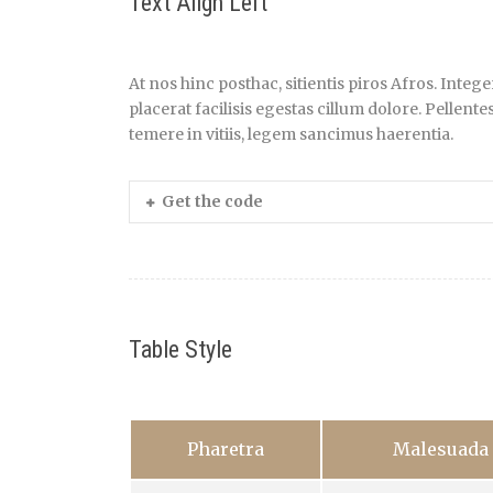
Text Align Left
At nos hinc posthac, sitientis piros Afros. Inte
placerat facilisis egestas cillum dolore. Pellen
temere in vitiis, legem sancimus haerentia.
Get the code
Table Style
Pharetra
Malesuada