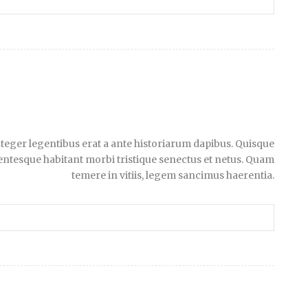
 Integer legentibus erat a ante historiarum dapibus. Quisque
llentesque habitant morbi tristique senectus et netus. Quam
temere in vitiis, legem sancimus haerentia.