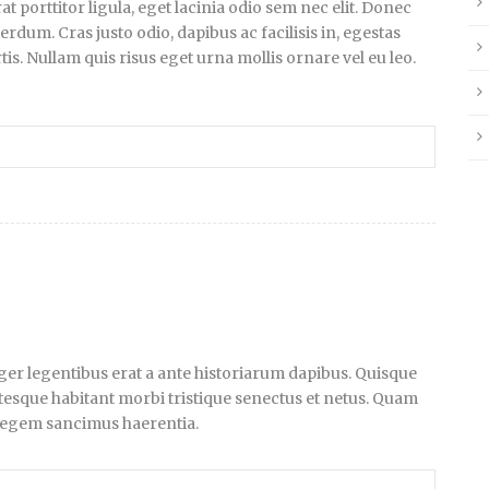
at porttitor ligula, eget lacinia odio sem nec elit. Donec
rdum. Cras justo odio, dapibus ac facilisis in, egestas
is. Nullam quis risus eget urna mollis ornare vel eu leo.
teger legentibus erat a ante historiarum dapibus. Quisque
entesque habitant morbi tristique senectus et netus. Quam
, legem sancimus haerentia.