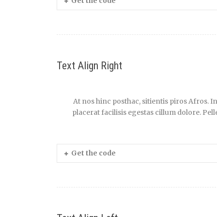
Get the code
Text Align Right
At nos hinc posthac, sitientis piros Afros.
placerat facilisis egestas cillum dolore. Pe
Get the code