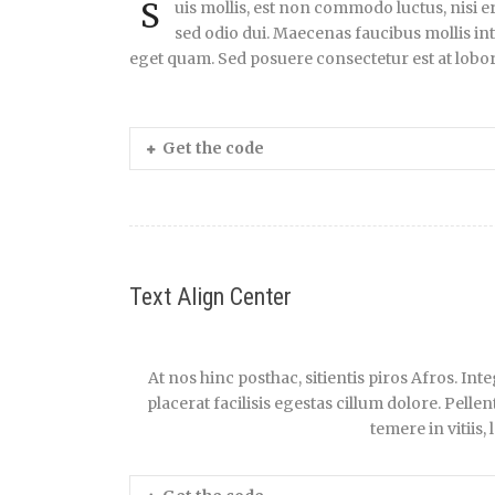
S
uis mollis, est non commodo luctus, nisi er
sed odio dui. Maecenas faucibus mollis inte
eget quam. Sed posuere consectetur est at lobort
Get the code
Text Align Center
At nos hinc posthac, sitientis piros Afros. In
placerat facilisis egestas cillum dolore. Pell
temere in vitiis