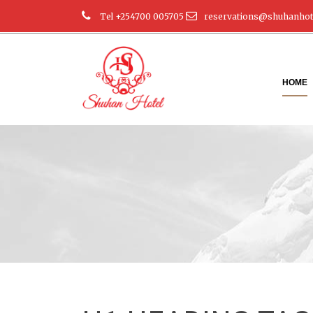
Tel +254700 005705
reservations@shuhanhote
HOME