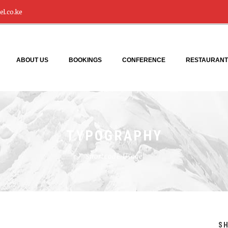
l.co.ke
ABOUT US
BOOKINGS
CONFERENCE
RESTAURANT
TYPOGRAPHY
Shortcode Usage
S