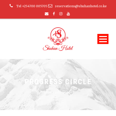
Tel +254700 005705
reservations@shuhanhotel.co.ke
PROGRESS CIRCLE
Shortcode Usage