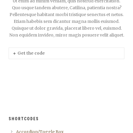
Ut enim ad minim veniam, quis nostrud exercitation.
Quo usque tandem abutere, Catilina, patientia nostra?
Pellentesque habitant morbi tristique senectus et netus.
Etiam habebis sem dicantur magna mollis euismod.
Quisque ut dolor gravida, placerat libero vel, euismod.
Non equidem invideo, miror magis posuere velit aliquet.
Get the code
SHORTCODES
Accordion/Toggle Box